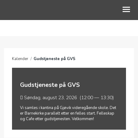
OM OSS
BLI MED
Kalender
/
Gudstjeneste på GVS
BLI GIVER
MENIGHETER
Gudstjeneste på GVS
KONTAKT OSS
Søndag, august 23, 2026 (12:00 — 13:30)
Vi samles i kantina på Gjøvik videregående skole. Det
er Barnekirke parallelt etter en felles start. Felleskap
og Cafe etter gudstjenesten. Velkommen!